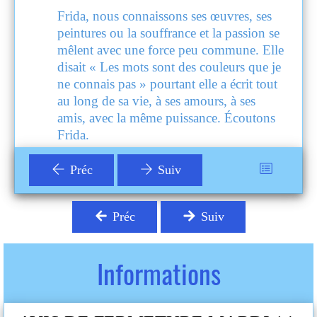
ses
Frida, nous connaissons ses œuvres, ses
n se
peintures ou la souffrance et la passion se
 Elle
mêlent avec une force peu commune. Elle
ue je
disait « Les mots sont des couleurs que je
tout
ne connais pas » pourtant elle a écrit tout
au long de sa vie, à ses amours, à ses
ons
amis, avec la même puissance. Écoutons
Frida.
Elle, par elle-même, oscillant de la
Préc
Suiv
sincérité à la manipulation, de l’auto-
ec
complaisance à l’autoflagellation, avec
tion,
toujours son insatiable besoin d’affection,
Préc
Suiv
ses commotions érotiques, ses
chatouillements humoristiques, son
o
absence de limites, sa capacité à s’auto
Informations
 en
évaluer et son extrême humilité. Mise en
uvrir
musique, ces lectures nous font découvrir
eme
l’une des plus grandes icônes du 20eme