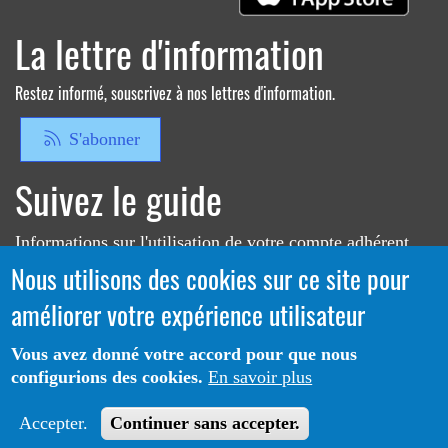
La lettre d'information
Restez informé, souscrivez à nos lettres d'information.
S'abonner
Suivez le guide
Informations sur l'utilisation de votre compte adhérent
Nous utilisons des cookies sur ce site pour
Voir le guide
améliorer votre expérience utilisateur
Vous avez donné votre accord pour que nous
configurions des cookies.
En savoir plus
Portail CoLibris® - Copyright© 2026 - LOGIQ Systèmes. Tous
Protection des données
Mentions
droits réservés -
-
Accepter.
Continuer sans accepter.
Légales