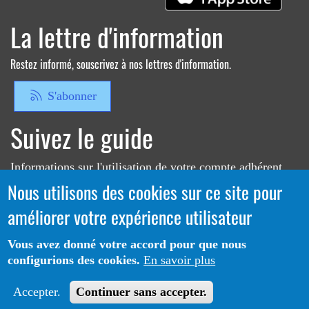
La lettre d'information
Restez informé, souscrivez à nos lettres d'information.
S'abonner
Suivez le guide
Informations sur l'utilisation de votre compte adhérent
Nous utilisons des cookies sur ce site pour
Voir le guide
améliorer votre expérience utilisateur
Vous avez donné votre accord pour que nous
configurions des cookies.
En savoir plus
Portail CoLibris® - Copyright© 2026 - LOGIQ Systèmes. Tous
Protection des données
Mentions
droits réservés -
-
Accepter.
Continuer sans accepter.
Légales