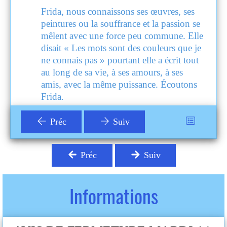
ses
Frida, nous connaissons ses œuvres, ses
n se
peintures ou la souffrance et la passion se
 Elle
mêlent avec une force peu commune. Elle
ue je
disait « Les mots sont des couleurs que je
tout
ne connais pas » pourtant elle a écrit tout
au long de sa vie, à ses amours, à ses
ons
amis, avec la même puissance. Écoutons
Frida.
Elle, par elle-même, oscillant de la
Préc
Suiv
sincérité à la manipulation, de l’auto-
ec
complaisance à l’autoflagellation, avec
tion,
toujours son insatiable besoin d’affection,
Préc
Suiv
ses commotions érotiques, ses
chatouillements humoristiques, son
o
absence de limites, sa capacité à s’auto
Informations
 en
évaluer et son extrême humilité. Mise en
uvrir
musique, ces lectures nous font découvrir
eme
l’une des plus grandes icônes du 20eme